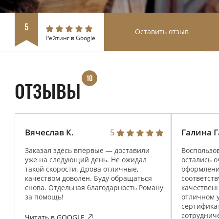
5
Оставить отзыв
Рейтинг в Google
10
ОТЗЫВЫ
Вячеслав К.
Галина 
5
Заказал здесь впервые — доставили
Воспользо
уже на следующий день. Не ожидал
остались 
такой скорости. Дрова отличные,
оформление
качеством доволен. Буду обращаться
соответств
снова. Отдельная благодарность Роману
качествен
за помощь!
отличном у
сертифика
сотрудниче
Читать в GOOGLE