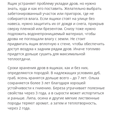
Ящик устраняет проблему укладки дров, но нужно
знать, куда и как его поставить. Желательно выбрать
забетонированный участок или пригорок, где не
собирается влага. Если ящики стоят на улице без
навеса, нужно защитить их от дождя и снега, прикрыв
сверху пленкой или брезентом. Снизу тоже нужно
подложить водонепроницаемый материал, чтобы
дрова не поглощали влагу с земли. Не стоит
придвигать ящик вплотную к стене, чтобы обеспечить
доступ воздуха к задним рядам дров. Иначе топливо
придется дольше сушить для максимальной
теплоотдачи.
Сроки хранения дров в ящиках, как и без них,
определяются породой. В надлежащих условиях дуб,
граб, ясень хранятся дольше всего – до 7 лет. Ольха
сохраняется более 3 лет благодаря хорошей
устойчивости к гниению. Береза утрачивает полезные
свойства через 3 года, а в сырости может испортиться
и раньше. Липа, осина и другие мягкие лиственные
породы теряют аромат, а затем и теплотворность,
через 2 года.