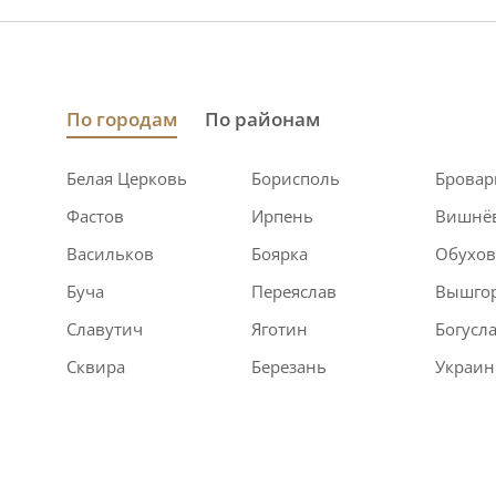
По городам
По районам
Белая Церковь
Борисполь
Брова
Фастов
Ирпень
Вишнё
Васильков
Боярка
Обухо
Буча
Переяслав
Вышго
Славутич
Яготин
Богусл
Сквира
Березань
Украин