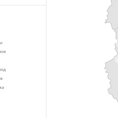
ры
вое
в
род
ав
ка