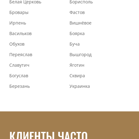
Белая Церковь
Борисполь
Бровары
Фастов
Ирпень
Вишнёвое
Васильков
Боярка
Обухов
Буча
Переяслав
Вышгород
Славутич
Яготин
Богуслав
Сквира
Березань
Украинка
КЛИЕНТЫ ЧАСТО