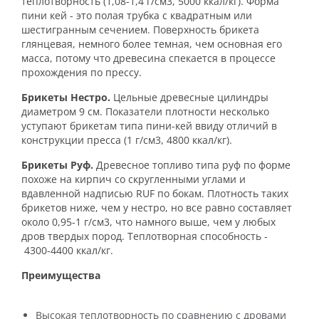
теплотворность (1,08-1,4 г/см
3
,
5000 ккал/кг). Форма
пини кей - это полая трубка с квадратным или
шестигранным сечением. Поверхность брикета
глянцевая, немного более темная, чем основная его
масса, потому что древесина спекается в процессе
прохождения по прессу.
Брикеты Нестро.
Цельные древесные цилиндры
диаметром 9 см. Показатели плотности несколько
уступают брикетам типа пини-кей ввиду отличий в
конструкции пресса (1 г/см
3
, 4800 ккал/кг).
Брикеты Руф.
Древесное топливо типа руф по форме
похоже на кирпич со скругленными углами и
вдавленной надписью RUF по бокам. Плотность таких
брикетов ниже, чем у нестро, но все равно составляет
около 0,95-1 г/см
3,
что намного выше, чем
у любых
дров твердых пород. Теплотворная способность -
4300-4400 ккал/кг.
Преимущества
Высокая теплотворность по сравнению с дровами