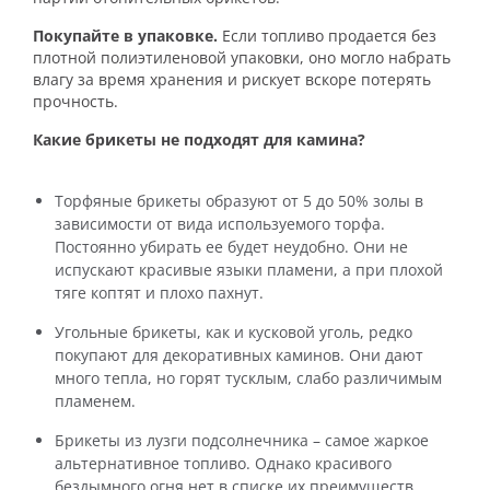
Покупайте в упаковке.
Если топливо продается без
плотной полиэтиленовой упаковки, оно могло набрать
влагу за время хранения и рискует вскоре потерять
прочность.
Какие брикеты не подходят для камина?
Торфяные брикеты образуют от 5 до 50% золы в
зависимости от вида используемого торфа.
Постоянно убирать ее будет неудобно. Они не
испускают красивые языки пламени, а при плохой
тяге коптят и плохо пахнут.
Угольные брикеты, как и кусковой уголь, редко
покупают для декоративных каминов. Они дают
много тепла, но горят тусклым, слабо различимым
пламенем.
Брикеты из лузги подсолнечника – самое жаркое
альтернативное топливо. Однако красивого
бездымного огня нет в списке их преимуществ.