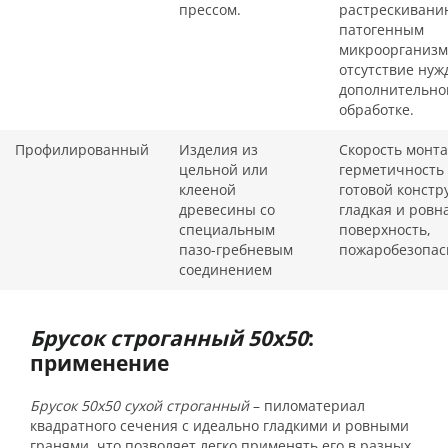
прессом.
растрескивани
патогенным
микроорганизм
отсутствие нуж
дополнительно
обработке.
Профилированный
Изделия из
Скорость монта
цельной или
герметичность
клееной
готовой констр
древесины со
гладкая и ровн
специальным
поверхность,
пазо-гребневым
пожаробезопас
соединением
Брусок строганный 50х50
:
применение
Брусок 50х50 сухой строганный
– пиломатериал
квадратного сечения с идеально гладкими и ровными
гранями, что позволяет легко применять его в разных