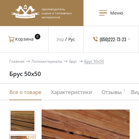
производитель
Меню
сырья и топливных
материалов
0
(050)222-73-23
Корзина
Укр
Рус
Главная
Пиломатериалы
Брус
Брус 50x50
Брус 50x50
1
Все о товаре
Характеристики
Отзывы
Ви