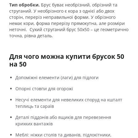
Тип обробки.
Брус буває необрізний, обрізний та
струганий. У необрізного є кора з однієї або двох
сторін, переріз неправильної форми. У обрізного
немає кори, форма перерізу прямокутна, але розміри
неточні. Сухий струганий брус 50х50 – це геометрично
точна, рівна деталь.
Для чого можна купити брусок 50
на 50
Допоміжні елементи (лаги) для підлоги
Опорні стовпи для огорожі
Несучі елементи для невеликих споруд на кшталт
теплиць та сараїв
Деталі піддонів або ящиків для перевезення
крихких вантажів
Меблі: ніжки столів та диванів, підлокітники,