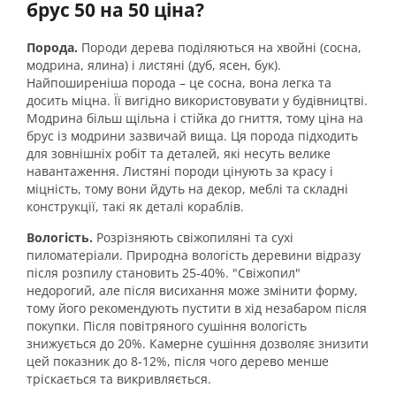
брус 50 на 50 ціна?
Порода.
Породи дерева поділяються на хвойні (сосна,
модрина, ялина) і листяні (дуб, ясен, бук).
Найпоширеніша порода – це сосна, вона легка та
досить міцна. Її вигідно використовувати у будівництві.
Модрина більш щільна і стійка до гниття, тому ціна на
брус із модрини зазвичай вища. Ця порода підходить
для зовнішніх робіт та деталей, які несуть велике
навантаження. Листяні породи цінують за красу і
міцність, тому вони йдуть на декор, меблі та складні
конструкції, такі як деталі кораблів.
Вологість.
Розрізняють свіжопиляні та сухі
пиломатеріали. Природна вологість деревини відразу
після розпилу становить 25-40%. "Свіжопил"
недорогий, але після висихання може змінити форму,
тому його рекомендують пустити в хід незабаром після
покупки. Після повітряного сушіння вологість
знижується до 20%. Камерне сушіння дозволяє знизити
цей показник до 8-12%, після чого дерево менше
тріскається та викривляється.