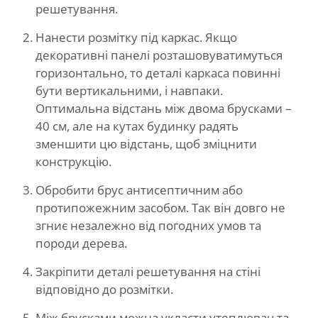
решетування.
Нанести розмітку під каркас. Якщо
декоративні панелі розташовуватимуться
горизонтально, то деталі каркаса повинні
бути вертикальними, і навпаки.
Оптимальна відстань між двома брусками –
40 см, але на кутах будинку радять
зменшити цю відстань, щоб зміцнити
конструкцію.
Обробити брус антисептичним або
протипожежним засобом. Так він довго не
згниє незалежно від погодних умов та
породи дерева.
Закріпити деталі решетування на стіні
відповідно до розмітки.
Між брусками можна укласти утеплювач та