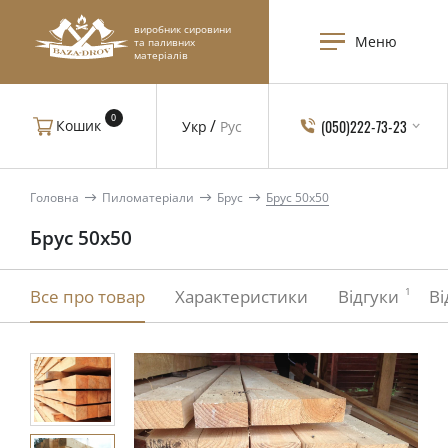
виробник сировини
Меню
та паливних
матеріалів
0
(050)222-73-23
Кошик
Укр
Рус
Головна
Пиломатеріали
Брус
Брус 50x50
Брус 50x50
1
Все про товар
Характеристики
Відгуки
Ві