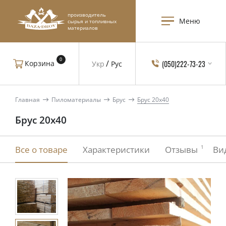
производитель
Меню
сырья и топливных
материалов
0
(050)222-73-23
Корзина
Укр
Рус
Главная
Пиломатериалы
Брус
Брус 20x40
Брус 20x40
1
Все о товаре
Характеристики
Отзывы
Ви