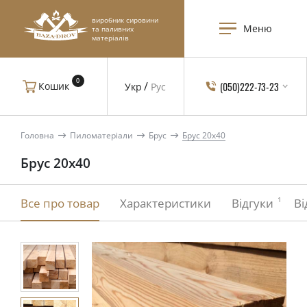
виробник сировини
Меню
та паливних
матеріалів
0
(050)222-73-23
Кошик
Укр
Рус
Головна
Пиломатеріали
Брус
Брус 20x40
Брус 20x40
1
Все про товар
Характеристики
Відгуки
Ві