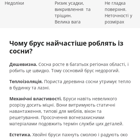
Недоліки
Ризик усадки,
Не гладка
викривлення та
поверхня.
тріщин.
Неточності у
Велика вага
розмірах
Чому брус найчастіше роблять із
сосни?
Дешевизна.
Сосна росте в багатьох регіонах області, і
робить це швидко. Тому сосновий брус недорогий.
Теплоізоляція.
Пориста деревина сосни утримує тепло
в будинку та лазні.
Механічні властивості.
Бруси навіть невеликого
розрізу досить міцні. Вони витримують статичні
навантаження, типові для меблів, вікон та
решетування. Просочення вогнезахисними
матеріалами подовжить термін служби цих деталей.
Естетика.
Хвойні бруси пахнуть смолою і радують око