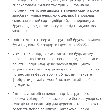
вираховувати, скільки там тріщин і сучків на
погонний метр, але швидка візуальна оцінка може
запобігти купівлі неякісного дерева. Наприклад,
якщо заявлений сорт - добірний, а в першому ж
бруску видно два гнилих сучка, слід придивитися
уважніше.
Оцініть якість поверхні. Струганий брусок повинен
бути гладким, без задирок і дефектів обробки.
Уточніть, чи піддавалися заготовки будь-якому
просоченню і чи впливає вона на подальші етапи
роботи. Наприклад, деякі засоби підвищують
міцність та стійкість дерева до гнилі, але після них
погано лягає фарба або лак. Якщо ви плануєте
фарбувати деталі самостійно, вам такий засіб не
підходить.
Якщо вам потрібна велика партія струганого
пиломатеріалу, або ви замовляєте його регулярно, є
сенс дістати вологомір для деревини та перевіряти
вологість перед покупкою. Нагадуємо, норма