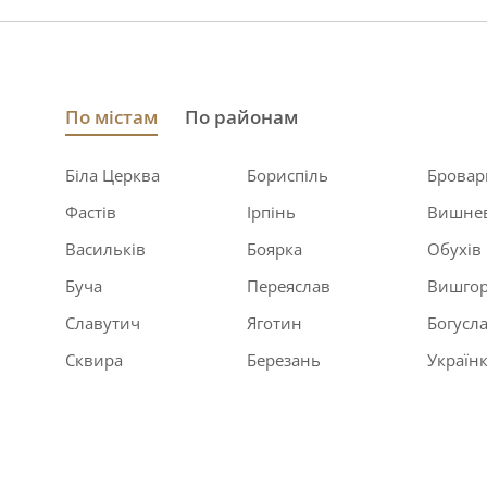
По містам
По районам
Біла Церква
Бориспіль
Бровар
Фастів
Ірпінь
Вишне
Васильків
Боярка
Обухів
Буча
Переяслав
Вишго
Славутич
Яготин
Богусл
Сквира
Березань
Україн