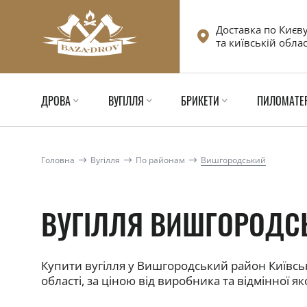
Доставка по Києв
та київській облас
ДРОВА
ВУГІЛЛЯ
БРИКЕТИ
ПИЛОМАТЕ
Головна
Вугілля
По районам
Вишгородський
ВУГІЛЛЯ ВИШГОРОДС
Купити вугілля у Вишгородський район Київсь
області, за ціною від виробника та відмінної як