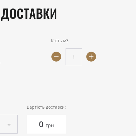
 ДОСТАВКИ
К-сть м3
і
Вартість доставки:
0
грн