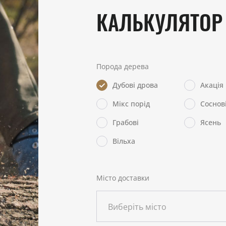
КАЛЬКУЛЯТОР
Порода дерева
Дубові дрова
Акація
Мікс порід
Соснов
Грабові
Ясень
Вільха
Місто доставки
Виберіть місто