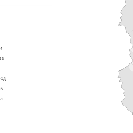
и
ве
род
ав
ка