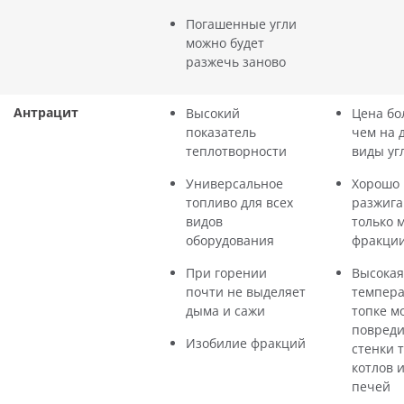
Погашенные угли
можно будет
разжечь заново
Антрацит
Высокий
Цена бо
показатель
чем на 
теплотворности
виды уг
Универсальное
Хорошо
топливо для всех
разжига
видов
только 
оборудования
фракци
При горении
Высокая
почти не выделяет
темпера
дыма и сажи
топке м
повреди
Изобилие фракций
стенки 
котлов 
печей