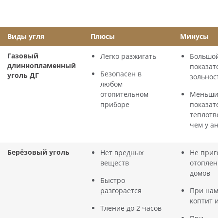
Виды угля
Плюсы
Минусы
Газовый
Легко разжигать
Большо
длиннопламенный
показат
Безопасен в
уголь ДГ
зольнос
любом
отопительном
Меньш
приборе
показат
теплотв
чем у а
Берёзовый уголь
Нет вредных
Не приг
веществ
отоплен
домов
Быстро
разгорается
При на
коптит 
Тление до 2 часов