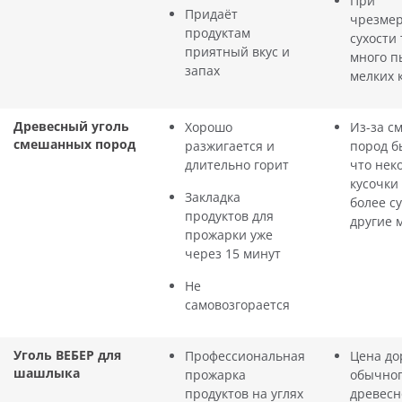
При
Придаёт
чрезме
продуктам
сухости
приятный вкус и
много п
запах
мелких 
Древесный уголь
Хорошо
Из-за с
смешанных пород
разжигается и
пород б
длительно горит
что нек
кусочки 
Закладка
более су
продуктов для
другие 
прожарки уже
через 15 минут
Не
самовозгорается
Уголь ВЕБЕР для
Профессиональная
Цена до
шашлыка
прожарка
обычно
продуктов на углях
древесн