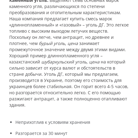
Каменный уголь.
Выделяют семь основных марок
каменного угля, различающихся по степени
преобразования и отопительным характеристикам.
Наша компания предлагает купить смесь марок
«длиннопламенный» и «газовый» – уголь ДГ. Это легкое
топливо с высоким выходом летучих веществ.
Поскольку он легче, чем антрацит, но древнее и
плотнее, чем
бурый уголь, цена
занимает
промежуточное значение между двумя этими видами.
Хороший пример длиннопламенного угля –
казахстанский
шубаркульский уголь, цена
на который
сильно зависит от курса валют и обстоятельств в
стране добычи. Уголь ДГ, который мы предлагаем,
производится в Украине, поэтому его стоимость для
украинцев более стабильная. Он горит всего 4-5 часов,
но разгорается относительно легко. С его помощью
разжигают антрацит, а также полноценно отапливают
здания.
Неприхотлив к условиям хранения
Разгорается за 30 минут