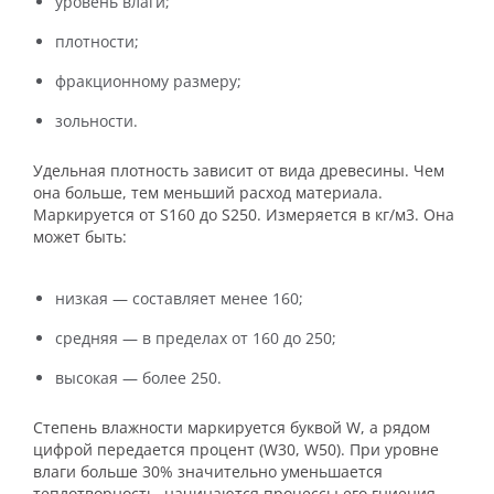
уровень влаги;
плотности;
фракционному размеру;
зольности.
Удельная плотность зависит от вида древесины. Чем
она больше, тем меньший расход материала.
Маркируется от S160 до S250. Измеряется в кг/м
3
. Она
может быть:
низкая — составляет менее 160;
средняя — в пределах от 160 до 250;
высокая — более 250.
Степень влажности маркируется буквой W, а рядом
цифрой передается процент (W30, W50). При уровне
влаги больше 30% значительно уменьшается
теплотворность, начинаются процессы его гниения.