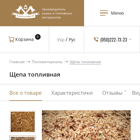
производитель
Меню
сырья и топливных
материалов
0
(050)222-73-23
Корзина
Укр
Рус
Главная
Пиломатериалы
Щепа топливная
Щепа топливная
1
Все о товаре
Характеристики
Отзывы
Ви