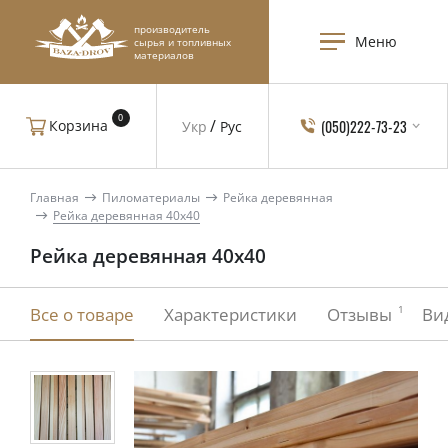
производитель
Меню
сырья и топливных
материалов
0
(050)222-73-23
Корзина
Укр
Рус
Главная
Пиломатериалы
Рейка деревянная
Рейка деревянная 40x40
Рейка деревянная 40x40
1
Все о товаре
Характеристики
Отзывы
Ви