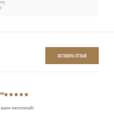
рту
)
ОСТАВИТЬ ОТЗЫВ
ко
газин неплохой!