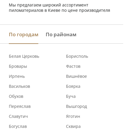
Мы предлагаем широкий ассортимент
пиломатериалов в Киеве по цене производителя
По городам
По районам
Белая Церковь
Борисполь
Бровары
Фастов
Ирпень
Вишнёвое
Васильков
Боярка
Обухов
Буча
Переяслав
Вышгород
Славутич
Яготин
Богуслав
Сквира