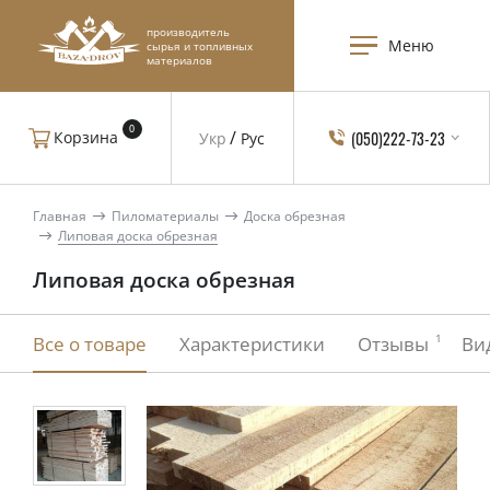
производитель
Меню
сырья и топливных
материалов
0
(050)222-73-23
Корзина
Укр
Рус
Главная
Пиломатериалы
Доска обрезная
Липовая доска обрезная
Липовая доска обрезная
1
Все о товаре
Характеристики
Отзывы
Ви