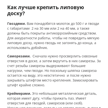
Как лучше крепить липовую
доску?
Гвоздями.
Вам понадобятся молоток до 500 г и гвозди
с габаритами 2 на 30 мм или 2 на 40 мм, а также
должны быть покрыты антикоррозийным средством.
Для аккуратности работы, чтобы не повредить мягкую
липовую доску, нужно гвоздь не загонять до конца, а
использовать добойник.
Саморезами.
Сначала нужно просверлить сквозные
отверстия в доске, а затем вкрутить в них саморезы.
За
счет резьбы саморезы выдерживают большие
нагрузки, чем гвозди.
Но поскольку шляпка самореза
остается на виду, это неэстетично и после нужно
закрывать штифтом место крепления. Замаскировать
штифт крайне сложно.
Креймерами.
Это небольшая металлическая деталь,
которая имеет дугу, чтобы прижать паз. Имеет
отверстия для гвоздей, саморезов (или скоб).
Идеальное решение, если вы не хотите делать дырки в