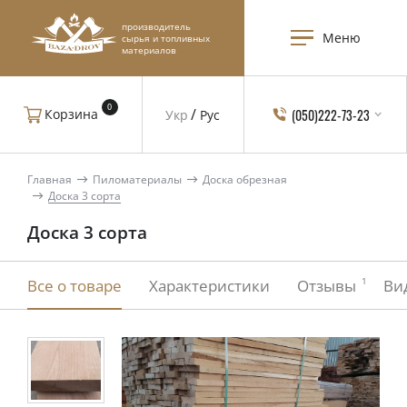
производитель
Меню
сырья и топливных
материалов
0
(050)222-73-23
Корзина
Укр
Рус
Главная
Пиломатериалы
Доска обрезная
Доска 3 сорта
Доска 3 сорта
1
Все о товаре
Характеристики
Отзывы
Ви