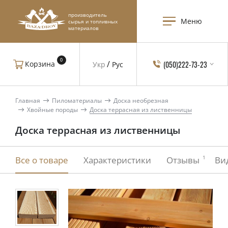
производитель
Меню
сырья и топливных
материалов
0
(050)222-73-23
Корзина
Укр
Рус
Главная
Пиломатериалы
Доска необрезная
Хвойные породы
Доска террасная из лиственницы
Доска террасная из лиственницы
1
Все о товаре
Характеристики
Отзывы
Ви