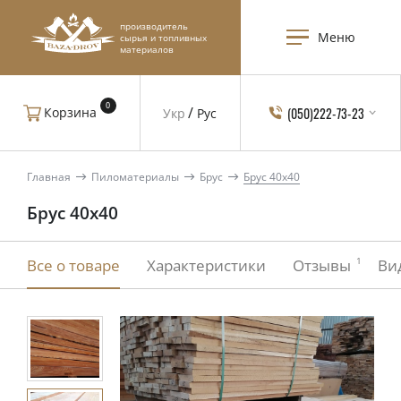
производитель
Меню
сырья и топливных
материалов
0
(050)222-73-23
Корзина
Укр
Рус
Главная
Пиломатериалы
Брус
Брус 40x40
Брус 40x40
1
Все о товаре
Характеристики
Отзывы
Ви