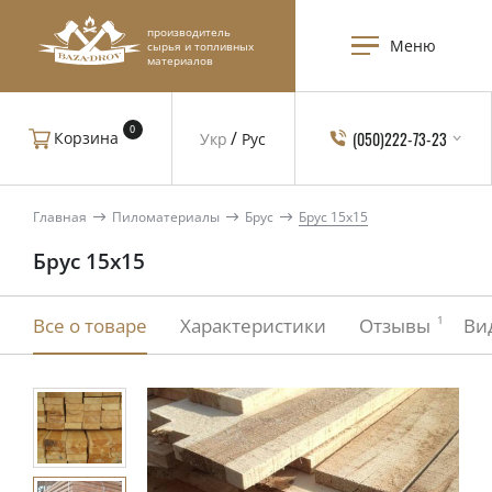
производитель
Меню
сырья и топливных
материалов
0
(050)222-73-23
Корзина
Укр
Рус
Главная
Пиломатериалы
Брус
Брус 15x15
Брус 15x15
1
Все о товаре
Характеристики
Отзывы
Ви