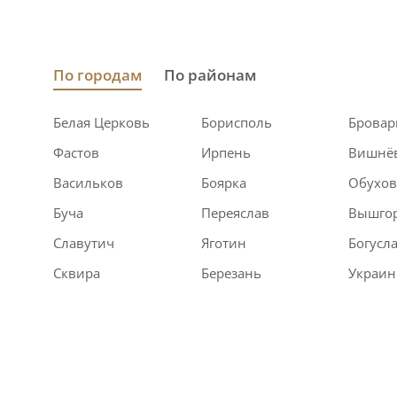
По городам
По районам
Белая Церковь
Борисполь
Брова
Фастов
Ирпень
Вишнё
Васильков
Боярка
Обухо
Буча
Переяслав
Вышго
Славутич
Яготин
Богусл
Сквира
Березань
Украин