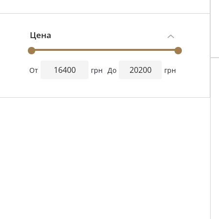
Цена
От
грн
До
грн