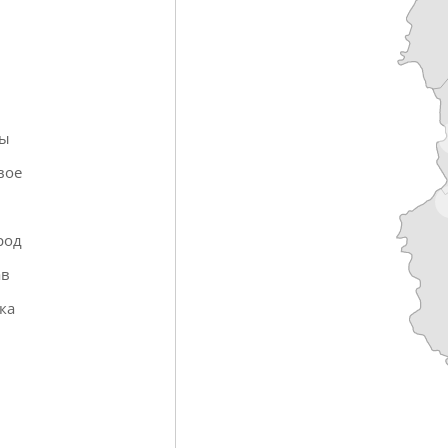
ры
вое
в
род
ав
ка