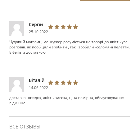
Сергій
25.10.2022
Чудовий магазин, менеджер розуміється на товарі ,за якість усе
розповів. як пообіцяли зробити , так і зробили -соломяні пелетти,
8 бегів, з доставкою
Віталій
14.06.2022
доставка швидка, якість висока, ціна помірна, обслуговування
відмінне
ВСЕ ОТЗЫВЫ