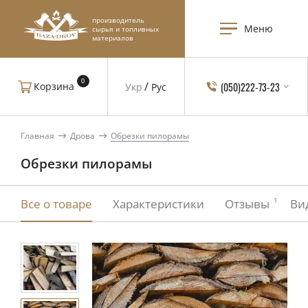
производитель
Меню
сырья и топливных
материалов
0
(050)222-73-23
Корзина
Укр
Рус
Главная
Дрова
Обрезки пилорамы
Обрезки пилорамы
1
Все о товаре
Характеристики
Отзывы
Ви