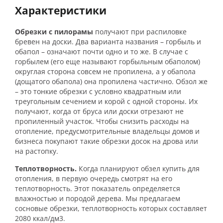
Характеристики
Обрезки с пилорамы
получают при распиловке
бревен на доски. Два варианта названия – горбыль и
обапол – означают почти одно и то же. В случае с
горбылем (его еще называют горбыльным обаполом)
округлая сторона совсем не пропилена, а у обапола
(дощатого обапола) она пропилена частично. Обзол же
– это тонкие обрезки с условно квадратным или
треугольным сечением и корой с одной стороны. Их
получают, когда от бруса или доски отрезают не
пропиленный участок. Чтобы снизить расходы на
отопление, предусмотрительные владельцы домов и
бизнеса покупают такие
обрезки досок на дрова
или
на растопку.
Теплотворность.
Когда планируют
обзел купить
для
отопления, в первую очередь смотрят на его
теплотворность. Этот показатель определяется
влажностью и породой дерева. Мы предлагаем
сосновые обрезки, теплотворность которых составляет
2080 ккал/дм
3
.