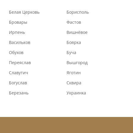
Белая Церковь
Борисполь
Бровары
Фастов
Ирпень
Вишнёвое
Васильков
Боярка
Обухов
Буча
Переяслав
Вышгород
Славутич
Яготин
Богуслав
Сквира
Березань
Украинка