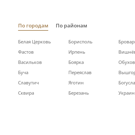
По городам
По районам
Белая Церковь
Борисполь
Брова
Фастов
Ирпень
Вишнё
Васильков
Боярка
Обухо
Буча
Переяслав
Вышго
Славутич
Яготин
Богусл
Сквира
Березань
Украин