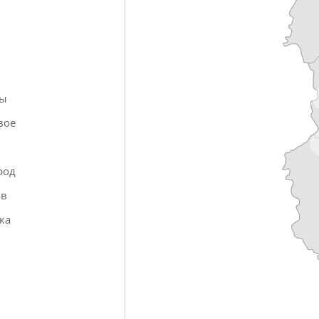
ры
вое
в
род
ав
ка