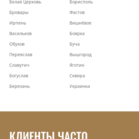
Белая Церковь
Борисполь
Бровары
Фастов
Ирпень
Вишнёвое
Васильков
Боярка
Обухов
Буча
Переяслав
Вышгород
Славутич
Яготин
Богуслав
Сквира
Березань
Украинка
КЛИЕНТЫ ЧАСТО