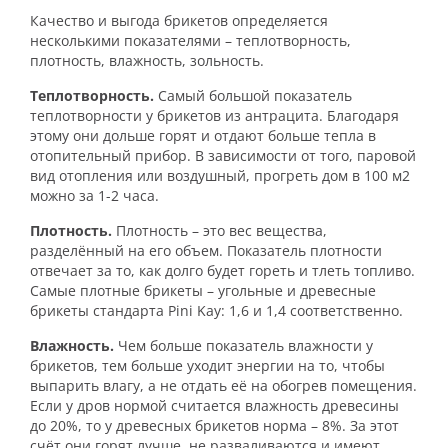
Качество и выгода брикетов определяется
несколькими показателями – теплотворность,
плотность, влажность, зольность.
Теплотворность.
Самый большой показатель
теплотворности у брикетов из антрацита. Благодаря
этому они дольше горят и отдают больше тепла в
отопительный прибор. В зависимости от того, паровой
вид отопления или воздушный, прогреть дом в 100 м2
можно за 1-2 часа.
Плотность.
Плотность – это вес вещества,
разделённый на его объем.
Показатель плотности
отвечает за то, как долго будет гореть и тлеть топливо.
Самые плотные брикеты – угольные и древесные
брикеты стандарта Pini Kay: 1,6 и 1,4 соответственно.
Влажность.
Чем больше показатель влажности у
брикетов, тем больше уходит энергии на то, чтобы
выпарить влагу, а не отдать её на обогрев помещения.
Если у дров нормой считается влажность древесины
до 20%, то у древесных брикетов норма – 8%. За этот
счёт они горят лучше, не разваливаются и имеют