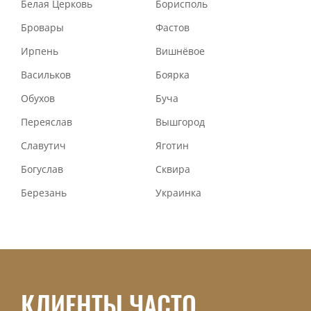
Белая Церковь
Борисполь
Бровары
Фастов
Ирпень
Вишнёвое
Васильков
Боярка
Обухов
Буча
Переяслав
Вышгород
Славутич
Яготин
Богуслав
Сквира
Березань
Украинка
КЛИЕНТЫ ЧАСТО