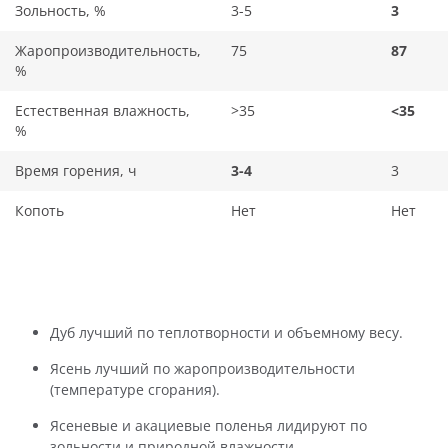
Зольность, %
3-5
3
Жаропроизводительность,
75
87
%
Естественная влажность,
>35
<35
%
Время горения, ч
3-4
3
Копоть
Нет
Нет
Дуб лучший по теплотворности и объемному весу.
Ясень лучший по жаропроизводительности
(температуре сгорания).
Ясеневые и акациевые поленья лидируют по
зольности и природной влажности.