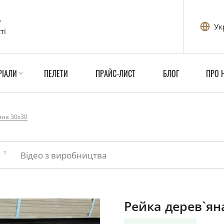
у
Ук
ті
РІАЛИ
ПЕЛЕТИ
ПРАЙС-ЛИСТ
БЛОГ
ПРО 
яна 30x30
1
и
Відео з виробництва
Рейка дерев`ян