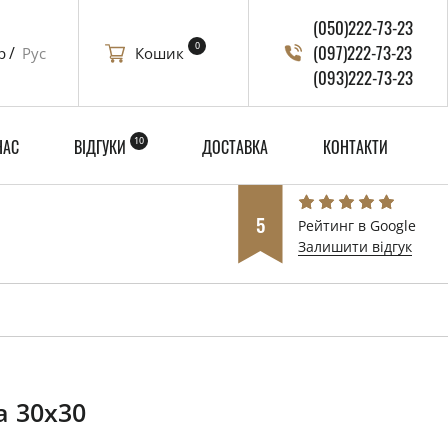
(050)222-73-23
0
(097)222-73-23
Кошик
р
Рус
(093)222-73-23
10
НАС
ВІДГУКИ
ДОСТАВКА
КОНТАКТИ
5
Рейтинг в Google
Залишити відгук
а 30x30