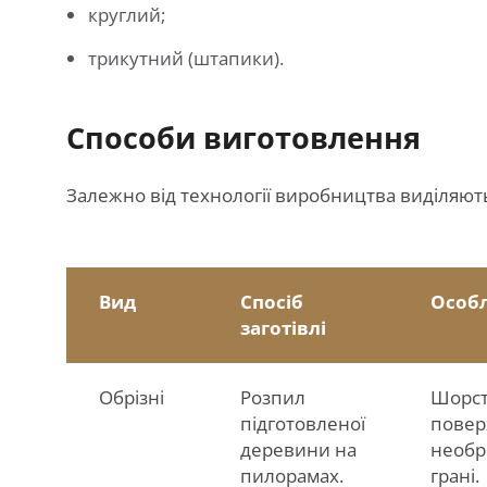
круглий;
трикутний (штапики).
Способи виготовлення
Залежно від технології виробництва виділяють
Вид
Спосіб
Особл
заготівлі
Обрізні
Розпил
Шорст
підготовленої
повер
деревини на
необр
пилорамах.
грані.