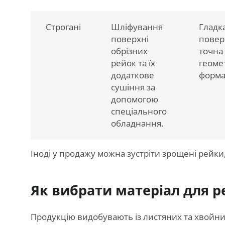
Строгані
Шліфування
Гладк
поверхні
повер
обрізних
точна
рейок та їх
геоме
додаткове
форма
сушіння за
допомогою
спеціального
обладнання.
Іноді у продажу можна зустріти зрощені рейки
Як вибрати матеріал для р
Продукцію видобувають із листяних та хвойних