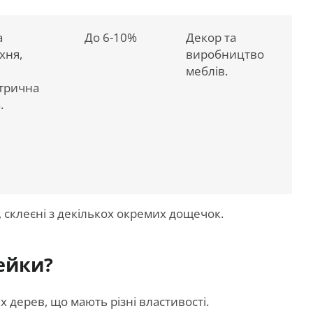
а
До 6-10%
Декор та
хня,
виробництво
меблів.
трична
.
, склеєні з декількох окремих дощечок.
ейки?
 дерев, що мають різні властивості.