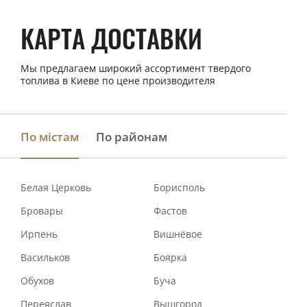
КАРТА ДОСТАВКИ
Мы предлагаем широкий ассортимент твердого
топлива в Киеве по цене производителя
По містам
По районам
Белая Церковь
Борисполь
Бровары
Фастов
Ирпень
Вишнёвое
Васильков
Боярка
Обухов
Буча
Переяслав
Вышгород