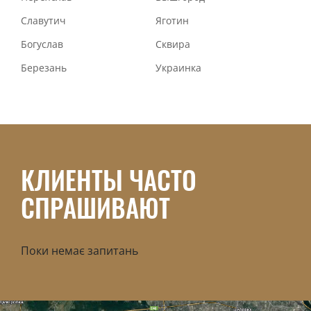
Славутич
Яготин
Богуслав
Сквира
Березань
Украинка
КЛИЕНТЫ ЧАСТО
СПРАШИВАЮТ
Поки немає запитань