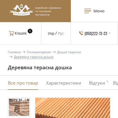
виробник сировини
Меню
та паливних
матеріалів
0
(050)222-73-23
Кошик
Укр
Рус
Головна
Пиломатеріали
Дошка терасна
Деревяна терасна дошка
Деревяна терасна дошка
1
Все про товар
Характеристики
Відгуки
Ві