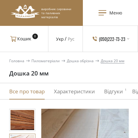
виробник сировини
Меню
та паливних
матеріалів
0
(050)222-73-23
Кошик
Укр
Рус
Головна
Пиломатеріали
Дошка обрізна
Дошка 20 мм
Дошка 20 мм
1
Все про товар
Характеристики
Відгуки
Ві