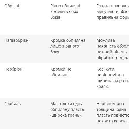
Обрізні
Рівно обпиляні
Гладка поверхня
кромки з обох
відсутність обзо
боків.
правильна форм
Напівобрізні
Кромка обпиляна
Можлива
лише з одного
наявність обзол
боку.
нижчий рівень
обробки торців.
Необрізні
Кромки не
Косі кути,
обпиляні.
нерівномірна
ширина, кора н
краях.
Горбиль
Має тільки одну
Нерівномірна
обпиляну пласть
товщина, одна
(широка грань).
пласть повніст
покрита корою.