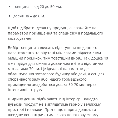
товщина – від 20 до 50 мм;
довжина – до 6 м.
Щоб підібрати ідеальну продукцію, зважайте на
параметри приміщення та специфіку її подальшого
застосування.
Вибір товщини залежить від ступеня щоденного
навантаження та відстані між лагами підлоги. Чим
більший проміжок, тим товстіший виріб. Так, дошка 40
мм підійде для кімнати довжиною в 6 м з відстанню
між лагами 70 см. Це ідеальні параметри для
облаштування житлового будинку або дачі, а ось для
спортивного залу або іншого громадського
приміщення знадобиться дошка 50-70 мм через
інтенсивність руху.
Ширину дошки підбирають під інтер'єр. Занадто
вузький продукт не виглядатиме гарно у великому
просторі і навпаки. Проте, що ширша дошка, то
швидше вона втрачатиме свою початкову форму.