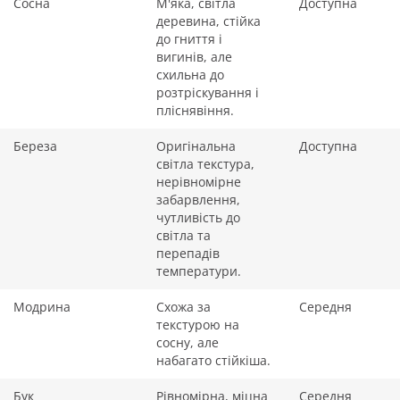
Сосна
М'яка, світла
Доступна
деревина, стійка
до гниття і
вигинів, але
схильна до
розтріскування і
пліснявіння.
Береза
Оригінальна
Доступна
світла текстура,
нерівномірне
забарвлення,
чутливість до
світла та
перепадів
температури.
Модрина
Схожа за
Середня
текстурою на
сосну, але
набагато стійкіша.
Бук
Рівномірна, міцна
Середня