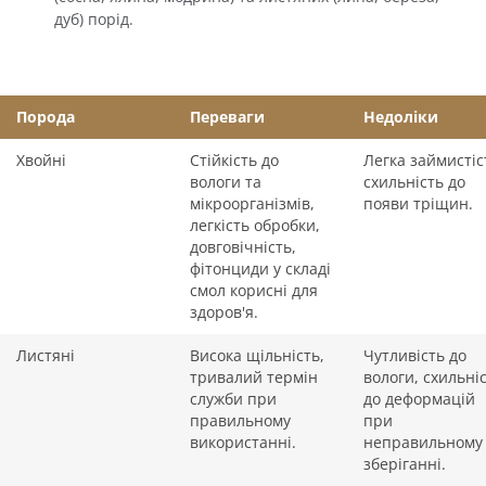
дуб) порід.
Порода
Переваги
Недоліки
Хвойні
Стійкість до
Легка займистіс
вологи та
схильність до
мікроорганізмів,
появи тріщин.
легкість обробки,
довговічність,
фітонциди у складі
смол корисні для
здоров'я.
Листяні
Висока щільність,
Чутливість до
тривалий термін
вологи, схильні
служби при
до деформацій
правильному
при
використанні.
неправильному
зберіганні.