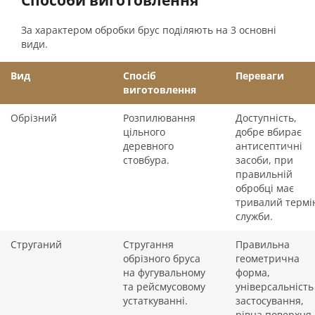
Способи виготовлення
За характером обробки брус поділяють на 3 основні
види.
Вид
Спосіб
Переваги
виготовлення
Обрізний
Розпилювання
Доступність,
цільного
добре вбирає
деревного
антисептичні
стовбура.
засоби, при
правильній
обробці має
тривалий термі
служби.
Струганий
Стругання
Правильна
обрізного бруса
геометрична
на фугувальному
форма,
та рейсмусовому
універсальність
устаткуванні.
застосування,
рівна поверхня.