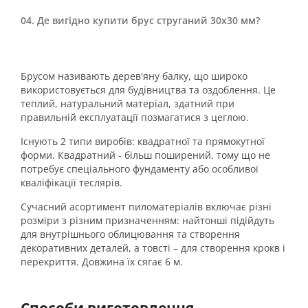
Де вигідно купити брус струганий 30х30 мм?
Брусом називають дерев'яну балку, що широко
використовується для будівництва та оздоблення. Це
теплий, натуральний матеріал, здатний при
правильній експлуатації позмагатися з цеглою.
Існують 2 типи виробів: квадратної та прямокутної
форми. Квадратний - більш поширений, тому що не
потребує спеціального фундаменту або особливої ​
кваліфікації теслярів.
Сучасний асортимент пиломатеріалів включає різні
розміри з різним призначенням: найтонші підійдуть
для внутрішнього облицювання та створення
декоративних деталей, а товсті – для створення крокв і
перекриття. Довжина їх сягає 6 м.