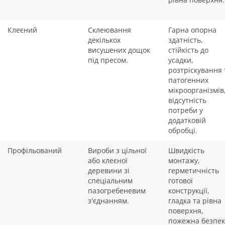
Клеєний
Склеювання
Гарна опорна
декількох
здатність,
висушених дощок
стійкість до
під пресом.
усадки,
розтріскування 
патогенних
мікроорганізмів
відсутність
потреби у
додатковій
обробці.
Профільований
Вироби з цільної
Швидкість
або клеєної
монтажу,
деревини зі
герметичність
спеціальним
готової
пазогребеневим
конструкції,
з'єднанням.
гладка та рівна
поверхня,
пожежна безпек