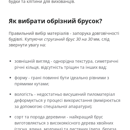
будки та клітини для вихованців.
Як вибрати обрізний брусок?
Правильний вибір матеріалів - запорука довговічності
будівлі. Купуючи
струганий брус 30 на 30
мм, слід
звернути увагу на:
зовнішній вигляд - однорідна текстура, симетричні
річні кільця, відсутність тріщин та інших вад;
форму - грані повинні бути ідеально рівними з
прямими кутами;
вологість - недостатньо висушений пиломатеріал
деформується у процесі використання (вимірюється
за допомогою спеціальної апаратури);
сорт та порода деревини - найкращий брус
виготовляється з високоякісного дерева хвойних
(сосна, ялина, модрина) та листяних (липа, береза,