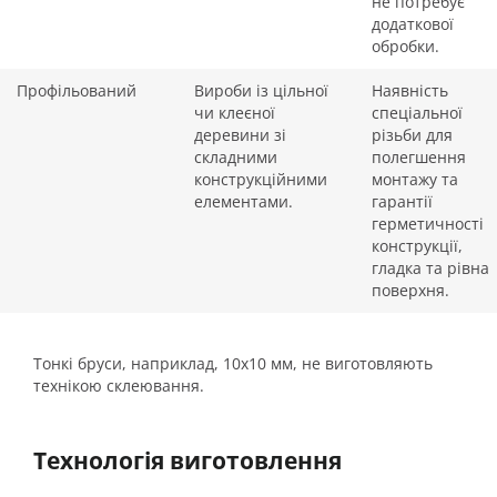
не потребує
додаткової
обробки.
Профільований
Вироби із цільної
Наявність
чи клеєної
спеціальної
деревини зі
різьби для
складними
полегшення
конструкційними
монтажу та
елементами.
гарантії
герметичності
конструкції,
гладка та рівна
поверхня.
Тонкі бруси, наприклад, 10х10 мм, не виготовляють
технікою склеювання.
Технологія виготовлення