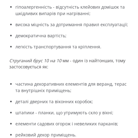
гіпоалергенність - відсутність клейових домішок та
шкідливих випарів при нагріванні;
висока міцність за дотримання правил експлуатації;
демократична вартість;
легкість транспортування та кріплення.
Струганий брус 10 на 10
мм - один із найтонших, тому
застосовується як:
частина декоративних елементів для веранд, терас
та внутрішніх приміщень;
деталі дверних та віконних коробок;
штапики - планки, що утримують скло у вікні;
елементи садових огорож і невеликих парканів;
рейковий декор приміщень.