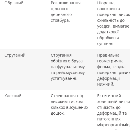
Обрізний
Розпилювання
Шорстка,
цільного
волокниста
деревного
поверхня, висо
стовбура.
схильність до
усадки, вимагає
додаткової
обробки та
сушіння.
Струганий
Стругання
Правильна
обрізного бруса
геометрична
на фугувальному
форма, гладка
та рейсмусовому
поверхня, ризи
устаткуванні.
деформації
нижчий.
Клеєний
Склеювання під
Естетичний
високим тиском
зовнішній вигля
кількох висушених
стійкість до
дощок.
деформацій та
патогенних
мікроорганізмів