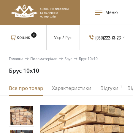
виробник сировини
Меню
та паливних
матеріалів
0
(050)222-73-23
Кошик
Укр
Рус
Головна
Пиломатеріали
Брус
Брус 10х10
Брус 10х10
1
Все про товар
Характеристики
Відгуки
Ві