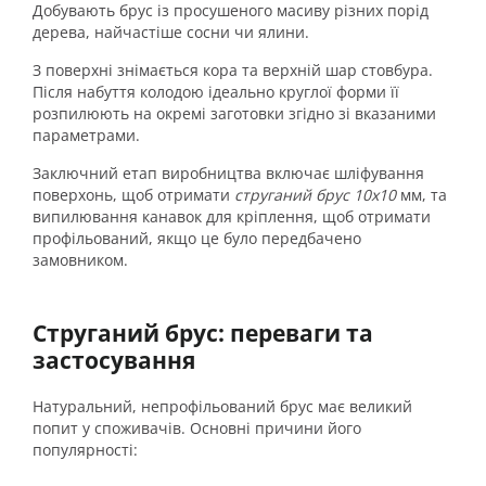
Добувають брус із просушеного масиву різних порід
дерева, найчастіше сосни чи ялини.
З поверхні знімається кора та верхній шар стовбура.
Після набуття колодою ідеально круглої форми її
розпилюють на окремі заготовки згідно зі вказаними
параметрами.
Заключний етап виробництва включає шліфування
поверхонь, щоб отримати
струганий брус 10х10
мм, та
випилювання канавок для кріплення, щоб отримати
профільований, якщо це було передбачено
замовником.
Струганий брус: переваги та
застосування
Натуральний, непрофільований брус має великий
попит у споживачів. Основні причини його
популярності: