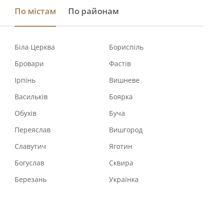
По містам
По районам
Біла Церква
Бориспіль
Бровари
Фастів
Ірпінь
Вишневе
Васильків
Боярка
Обухів
Буча
Переяслав
Вишгород
Славутич
Яготин
Богуслав
Сквира
Березань
Українка