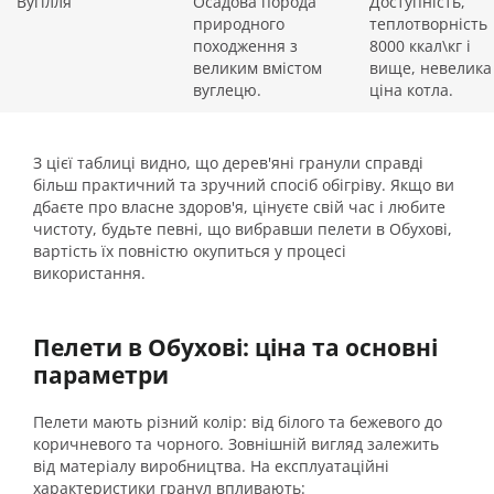
Вугілля
Осадова порода
Доступність,
природного
теплотворність
походження з
8000 ккал\кг і
великим вмістом
вище, невелика
вуглецю.
ціна котла.
З цієї таблиці видно, що дерев'яні гранули справді
більш практичний та зручний спосіб обігріву. Якщо ви
дбаєте про власне здоров'я, цінуєте свій час і любите
чистоту, будьте певні, що вибравши пелети в Обухові,
вартість їх повністю окупиться у процесі
використання.
Пелети в Обухові: ціна та основні
параметри
Пелети мають різний колір: від білого та бежевого до
коричневого та чорного. Зовнішній вигляд залежить
від матеріалу виробництва. На експлуатаційні
характеристики гранул впливають: