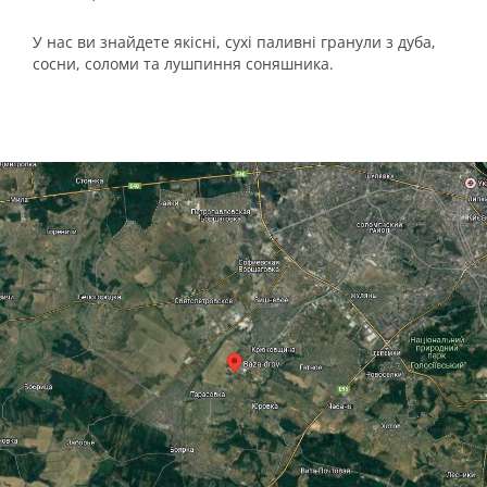
У нас ви знайдете якісні, сухі паливні гранули з дуба,
сосни, соломи та лушпиння соняшника.