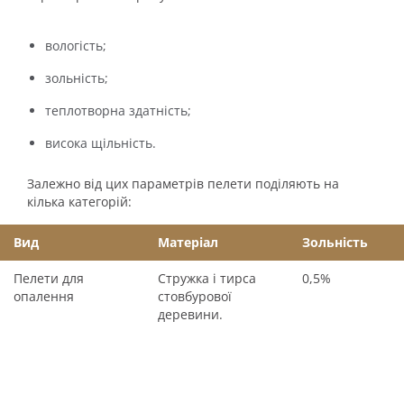
вологість;
зольність;
теплотворна здатність;
висока щільність.
Залежно від цих параметрів пелети поділяють на
кілька категорій:
Вид
Матеріал
Зольність
Пелети для
Стружка і тирса
0,5%
опалення
стовбурової
деревини.