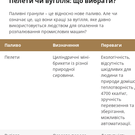
Пелети чи вугілля: що вибрати?
Паливні гранули – це відносно нове паливо. Але чи
означає це, що вони кращі за вугілля, яке давно
використовується людством для опалення та
розпалювання промислових машин?
Паливо
Визначення
Переваги
Пелети
Циліндричні міні-
Екологічність,
брикети із різної
відсутність
природної
шкідливих для
сировини.
людини та
природи домішо
теплотворність 
4700 ккал\кг,
зручність
перевезення та
зберігання,
можливість
автоматизації.