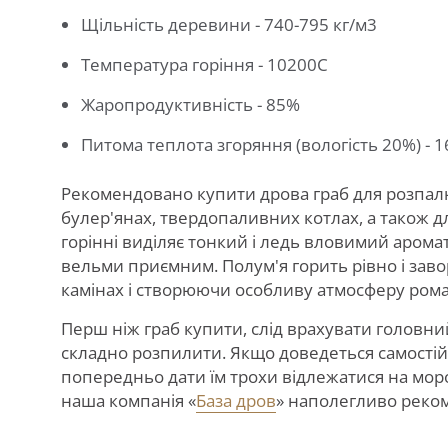
Щільність деревини - 740-795 кг/м
3
Температура горіння - 1020
0
С
Жаропродуктивність - 85%
Питома теплота згоряння (вологість 20%) - 
Рекомендовано купити дрова граб для розпалю
булер'янах, твердопаливних котлах, а також д
горінні виділяє тонкий і ледь вловимий аромат
вельми приємним. Полум'я горить рівно і зав
камінах і створюючи особливу атмосферу ром
Перш ніж граб купити, слід врахувати головни
складно розпилити. Якщо доведеться самостій
попередньо дати їм трохи відлежатися на моро
наша компанія «
База дров
» наполегливо реко