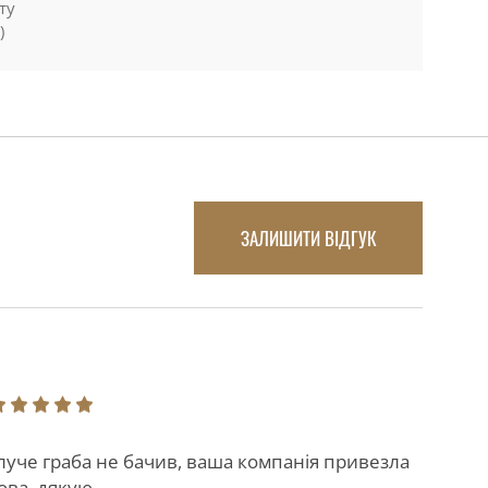
ту
)
ЗАЛИШИТИ ВІДГУК
 луче граба не бачив, ваша компанія привезла
ова. дякую