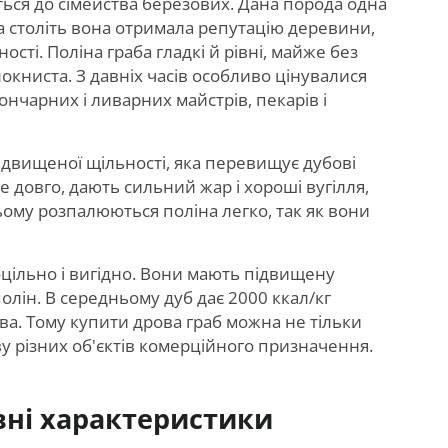
ься до сімейства березових. Дана порода одна
ька століть вона отримала репутацію деревини,
ості. Поліна граба гладкі й рівні, майже без
локниста. З давніх часів особливо цінувалися
ончарних і ливарних майстрів, пекарів і
підвищеної щільності, яка перевищує дубові
 довго, дають сильний жар і хороші вугілля,
цьому розпалюються поліна легко, так як вони
оцільно і вигідно. Вони мають підвищену
полін. В середньому дуб дає 2000 ккал/кг
ива. Тому купити дрова граб можна не тільки
іву різних об'єктів комерційного призначення.
овні характеристики