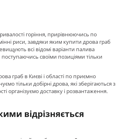
і тривалості горіння, прирівнюючись по
мінні риси, завдяки яким купити дрова граб
ревищують всі відомі варіанти палива
и, поступаючись своїми позиціями тільки
ва граб в Києві і області по приємно
ємо тільки добірні дрова, які зберігаються з
ті організуємо доставку і розвантаження.
кими відрізняється