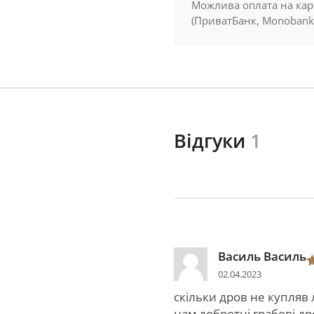
Можлива оплата на кар
(ПриватБанк, Monobank
Відгуки
1
Василь Василь
02.04.2023
скільки дров не купляв
нам добротні грабові др