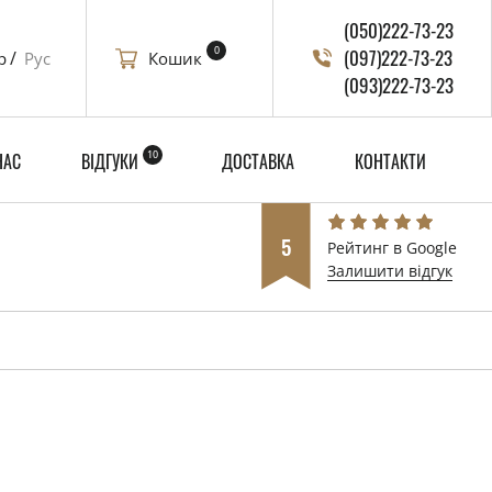
(050)222-73-23
0
(097)222-73-23
Кошик
р
Рус
(093)222-73-23
10
НАС
ВІДГУКИ
ДОСТАВКА
КОНТАКТИ
5
Рейтинг в Google
Залишити відгук