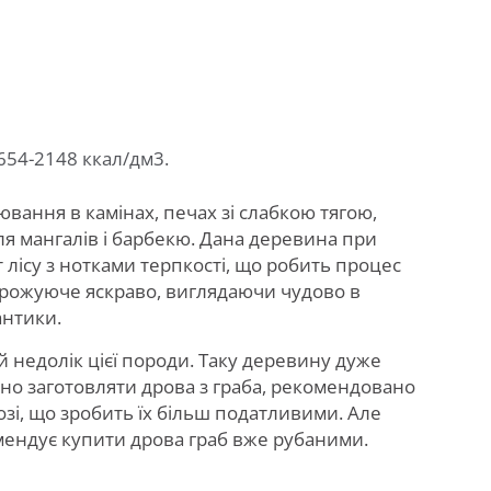
1654-2148 ккал/дм
3
.
вання в камінах, печах зі слабкою тягою,
ля мангалів і барбекю. Дана деревина при
 лісу з нотками терпкості, що робить процес
орожуюче яскраво, виглядаючи чудово в
антики.
й недолік цієї породи. Таку деревину дуже
но заготовляти дрова з граба, рекомендовано
зі, що зробить їх більш податливими. Але
мендує купити дрова граб вже рубаними.