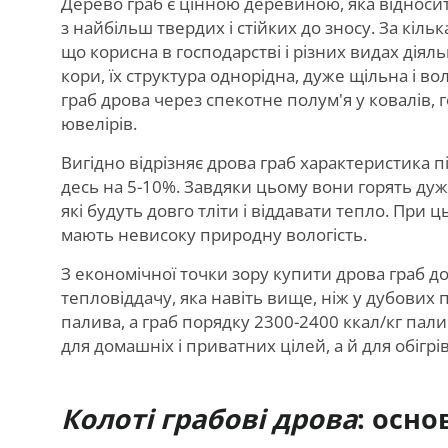
Дерево граб є цінною деревиною, яка відносит
з найбільш твердих і стійких до зносу. За кіл
що корисна в господарстві і різних видах діяльн
кори, їх структура однорідна, дуже щільна і во
граб дрова через спекотне полум'я у ковалів, г
ювелірів.
Вигідно відрізняє дрова граб характеристика 
десь на 5-10%. Завдяки цьому вони горять дуже
які будуть довго тліти і віддавати тепло. При 
мають невисоку природну вологість.
З економічної точки зору купити дрова граб д
тепловіддачу, яка навіть вище, ніж у дубових 
палива, а граб порядку 2300-2400 ккал/кг пал
для домашніх і приватних цілей, а й для обігр
Колоті грабові дрова
: осн