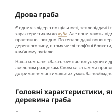
Дрова граба
Є одним з лідерів по щільності, тепловіддачі 
характеристикам до
дуба
. Але вони мають від
практично і вигідно. По тепловіддачі вони пе
деревного типу, в тому числі торф'яні брикет
кам'яному вугіллю.
Наша компанія «Baza-drov» пропонує купити дро
лояльним розцінкам. Своїм клієнтам ми пропону
дотриманням оптимальних умов. За необхіднос
Головні характеристики, я
деревина граба