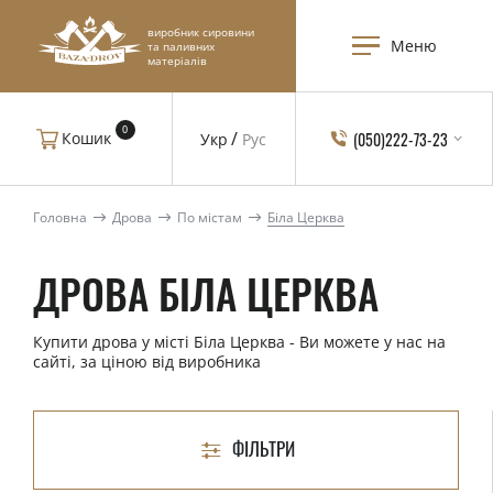
виробник сировини
Меню
та паливних
матеріалів
0
(050)222-73-23
Кошик
Укр
Рус
Головна
Дрова
По містам
Біла Церква
ДРОВА БІЛА ЦЕРКВА
Купити дрова у місті Біла Церква - Ви можете у нас на
сайті, за ціною від виробника
ФІЛЬТРИ