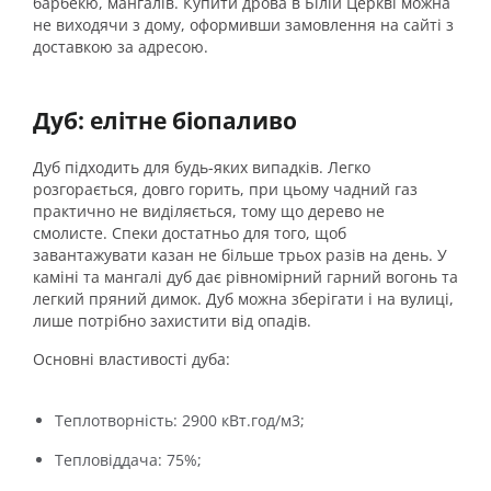
барбекю, мангалів. Купити
дрова в Білій Церкві
можна
не виходячи з дому, оформивши замовлення на сайті з
доставкою за адресою.
Дуб: елітне біопаливо
Дуб підходить для будь-яких випадків. Легко
розгорається, довго горить, при цьому чадний газ
практично не виділяється, тому що дерево не
смолисте. Спеки достатньо для того, щоб
завантажувати казан не більше трьох разів на день. У
каміні та мангалі дуб дає рівномірний гарний вогонь та
легкий пряний димок. Дуб можна зберігати і на вулиці,
лише потрібно захистити від опадів.
Основні властивості дуба:
Теплотворність: 2900 кВт.год/м3;
Тепловіддача: 75%;