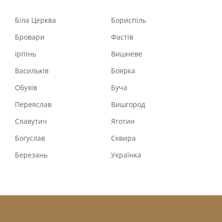
Біла Церква
Бориспіль
Бровари
Фастів
Ірпінь
Вишневе
Васильків
Боярка
Обухів
Буча
Переяслав
Вишгород
Славутич
Яготин
Богуслав
Сквира
Березань
Українка