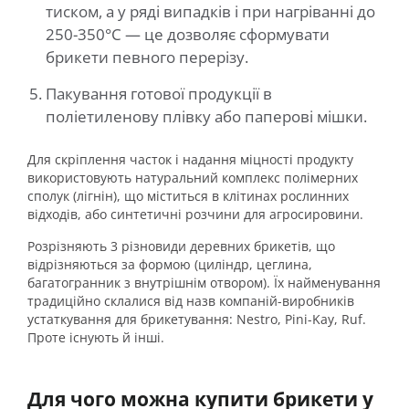
тиском, а у ряді випадків і при нагріванні до
250-350°С — це дозволяє сформувати
брикети певного перерізу.
Пакування готової продукції в
поліетиленову плівку або паперові мішки.
Для скріплення часток і надання міцності продукту
використовують натуральний комплекс полімерних
сполук (лігнін), що міститься в клітинах рослинних
відходів, або синтетичні розчини для агросировини.
Розрізняють 3 різновиди деревних брикетів, що
відрізняються за формою (циліндр, цеглина,
багатогранник з внутрішнім отвором). Їх найменування
традиційно склалися від назв компаній-виробників
устаткування для брикетування: Nestro, Pini-Kay, Ruf.
Проте існують й інші.
Для чого можна купити брикети у