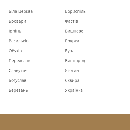
Біла Церква
Бориспіль
Бровари
Фастів
Ірпінь
Вишневе
Васильків
Боярка
Обухів
Буча
Переяслав
Вишгород
Славутич
Яготин
Богуслав
Сквира
Березань
Українка