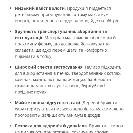
Низький вміст вологи
. Продукція піддається
ретельному просушуванню, а тому максимум
енергії, поміщеної в тверде паливо, йде на обігрів.
Зручність транспортування, зберігання та
експлуатації
. Матеріал має компактні розміри й
практичну форму, що дозволяє його акуратно
складати, швидко переміщати та комфортно
підкидати в топку.
Широкий спектр застосування
. Паливо підходить
для використання в печах, твердопаливних котлах,
камінах, мангалах і шашличницях, барбекю та
грилях, кам'янках саун і лазень, буржуйках і
похідних печах.
Майже повна відсутність сажі
. Деревні брикети
характеризуються низькою зольністю, максимально
прогорають, залишають мінімум відходів.
Безпека для здоров'я й довкілля
. Брикети з тирси
не виділяють при згорянні токсичних сполук