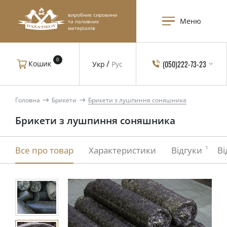
виробник сировини
Меню
та паливних
матеріалів
0
(050)222-73-23
Кошик
Укр
Рус
Головна
Брикети
Брикети з лушпиння соняшника
Брикети з лушпиння соняшника
1
Все про товар
Характеристики
Відгуки
Ві