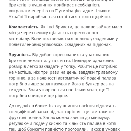
брикетів із лушпиння прибирає необхідність
витрачати енергію на її утилізацію, адже тільки в
Україні її виробляється сотні тисяч тонн щорічно.
Компактність.
Як і всі брикети, це паливо займає мало
місця через велику щільність спресованого
матеріалу. Вони поставляються щільно укладеними у
поліетиленових упаковках, складених на піддонах.
Зручність.
Від добре спресованих та упакованих
брикетів немає пилу та сміття. Циліндри однакових
розмірів легко закладати у топку. Робити це потрібно
не частіше, ніж три рази на день, завдяки тривалому
горінню, а за наявності автоматичної подачі палива
потрібно лише завантажувати його в бункер раз на
тиждень. Золи утворюється настільки мало, що її
потрібно очищати ще рідше.
До недоліків брикетів з лушпиння насіння відносять
специфічний запах під час горіння - це все-таки не
фруктові поліна. Запах можна звести до мінімуму,
регулюючи подачу кисню та кількість палива в котлі
так, щоб брикети повністю прогоряли. Також в умовах