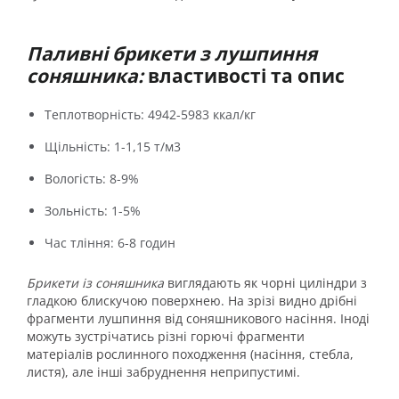
Паливні брикети з лушпиння
соняшника:
властивості та опис
Теплотворність: 4942-5983 ккал/кг
Щільність: 1-1,15 т/м3
Вологість: 8-9%
Зольність: 1-5%
Час тління: 6-8 годин
Брикети із соняшника
виглядають як чорні циліндри з
гладкою блискучою поверхнею. На зрізі видно дрібні
фрагменти лушпиння від соняшникового насіння. Іноді
можуть зустрічатись різні горючі фрагменти
матеріалів рослинного походження (насіння, стебла,
листя), але інші забруднення неприпустимі.