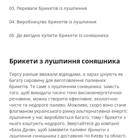
Переваги брикетів із лушпиння
Виробництво брикетів із лушпиння
Де вигідно купити брикети із соняшника
Брикети з лушпиння соняшника
Тирсу раніше вважали відходами, а зараз цінують як
багату сировину для виготовлення паливних
брикетів. Те саме з лушпинням соняшника: замість
того, щоб викидати тисячі тонн високоенергетичної
речовини, можна створити ефективне, екологічно
чисте та недороге паливо. Можливо, скоро воно стане
флагманом українського ринку альтернативної енергії:
лушпиння у нас виробляється багато, тому і брикети з
нього коштують недорого. Звертайтеся до компанії
«База Дров», щоб замовити паливні
брикети з
лушпиння соняшника
з доставкою по Києву та області.