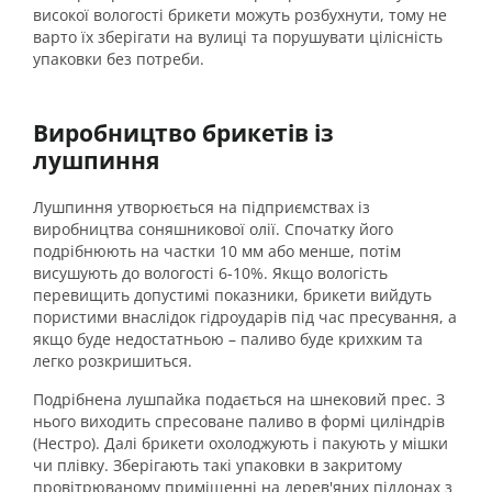
високої вологості брикети можуть розбухнути, тому не
варто їх зберігати на вулиці та порушувати цілісність
упаковки без потреби.
Виробництво брикетів із
лушпиння
Лушпиння утворюється на підприємствах із
виробництва соняшникової олії. Спочатку його
подрібнюють на частки 10 мм або менше, потім
висушують до вологості 6-10%. Якщо вологість
перевищить допустимі показники, брикети вийдуть
пористими внаслідок гідроударів під час пресування, а
якщо буде недостатньою – паливо буде крихким та
легко розкришиться.
Подрібнена лушпайка подається на шнековий прес. З
нього виходить спресоване паливо в формі циліндрів
(Нестро). Далі брикети охолоджують і пакують у мішки
чи плівку. Зберігають такі упаковки в закритому
провітрюваному приміщенні на дерев'яних піддонах з