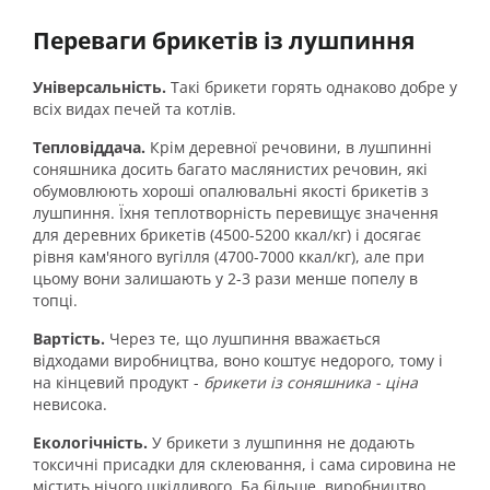
Переваги брикетів із лушпиння
Універсальність.
Такі брикети горять однаково добре у
всіх видах печей та котлів.
Тепловіддача.
Крім деревної речовини, в лушпинні
соняшника досить багато маслянистих речовин, які
обумовлюють хороші опалювальні якості брикетів з
лушпиння. Їхня теплотворність перевищує значення
для деревних брикетів (4500-5200 ккал/кг) і досягає
рівня кам'яного вугілля (4700-7000 ккал/кг), але при
цьому вони залишають у 2-3 рази менше попелу в
топці.
Вартість.
Через те, що лушпиння вважається
відходами виробництва, воно коштує недорого, тому і
на кінцевий продукт -
брикети із соняшника - ціна
невисока.
Екологічність.
У брикети з лушпиння не додають
токсичні присадки для склеювання, і сама сировина не
містить нічого шкідливого. Ба більше, виробництво