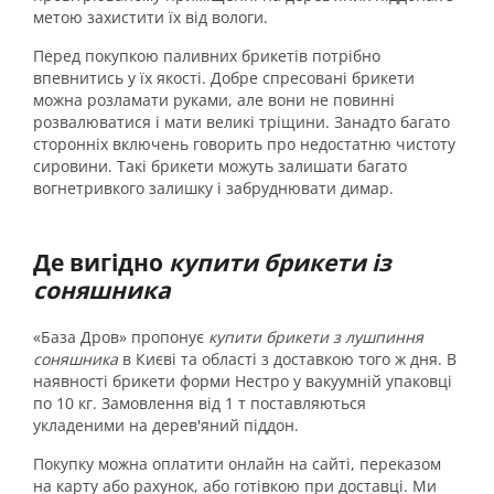
метою захистити їх від вологи.
Перед покупкою паливних брикетів потрібно
впевнитись у їх якості. Добре спресовані брикети
можна розламати руками, але вони не повинні
розвалюватися і мати великі тріщини. Занадто багато
сторонніх включень говорить про недостатню чистоту
сировини. Такі брикети можуть залишати багато
вогнетривкого залишку і забруднювати димар.
Де вигідно
купити брикети із
соняшника
«База Дров» пропонує
купити брикети з лушпиння
соняшника
в Києві та області з доставкою того ж дня. В
наявності брикети форми Нестро у вакуумній упаковці
по 10 кг. Замовлення від 1 т поставляються
укладеними на дерев'яний піддон.
Покупку можна оплатити онлайн на сайті, переказом
на карту або рахунок, або готівкою при доставці. Ми