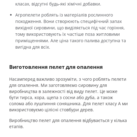
класах, відсутні будь-які хімічні добавки.
Агропелети роблять із матеріалів рослинного
походження. Вони створюють специфічний запах
вихідної сировини, що виділяється під час горіння,
тому використовують їх частіше поза житловими
приміщеннями. Але ціна такого палива доступна та
вигідна для всіх.
Виготовлення пелет для опалення
Насамперед важливо зрозуміти, з чого роблять пелети
для опалення. Ми заготовляємо сировину для
виробництва в залежності від виду пелет. Це може
бути тирса, кора, щепа з сосни або дуба, а також
солома або лушпиння соняшника. Для пелет класу А ми
використовуємо цілісні стовбури дерев.
Виробництво пелет для опалення відбувається у кілька
етапів.