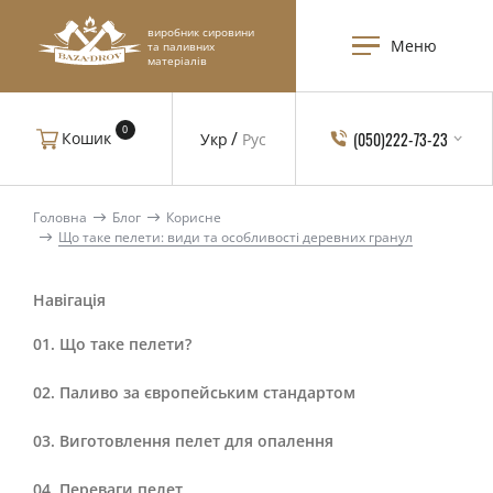
виробник сировини
Меню
та паливних
матеріалів
0
(050)222-73-23
Кошик
Укр
Рус
Головна
Блог
Корисне
Що таке пелети: види та особливості деревних гранул
Навігація
Що таке пелети?
Паливо за європейським стандартом
Виготовлення пелет для опалення
Переваги пелет