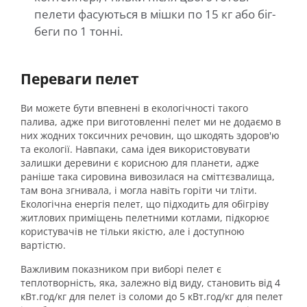
пелети фасуються в мішки по 15 кг або біг-
беги по 1 тонні.
Переваги пелет
Ви можете бути впевнені в екологічності такого
палива, адже при виготовленні пелет ми не додаємо в
них жодних токсичних речовин, що шкодять здоров'ю
та екології. Навпаки, сама ідея використовувати
залишки деревини є корисною для планети, адже
раніше така сировина вивозилася на сміттєзвалища,
там вона згнивала, і могла навіть горіти чи тліти.
Екологічна енергія пелет, що підходить для обігріву
житлових приміщень пелетними котлами, підкорює
користувачів не тільки якістю, але і доступною
вартістю.
Важливим показником при виборі пелет є
теплотворність, яка, залежно від виду, становить від 4
кВт.год/кг для пелет із соломи до 5 кВт.год/кг для пелет