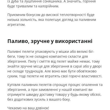
із дуба та лушпиння соняшника. А значить, горіння
буде тривалим та калорійним.
Приємним бонусом до високої теплотворності буде
низька зольність, яка полегшує догляд за паливним
агрегатом.
Паливо, зручне у використанні
Паливні пелети упаковують у мішки або великі біг-
беги, тому їх не складно компактно скласти для
зберігання. Пилу і сміття від пелет майже немає, тому
знайти зручне місце для зберігання в сараї або у дворі
не складе труднощів. Але воно має бути обов'язково
сухим, тоді пелети не втратять свої горючі властивості.
Купівля паливних пелетів спрощує процес опалення та
зберігання, а при замовленні у нашій компанії ви
отримуєте швидку доставку товару у будь-якому обсязі,
без додаткових зусиль з вашого боку.
Чекаємо на ваш дзвінок!