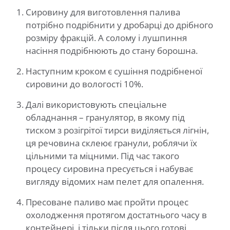
Сировину для виготовлення палива
потрібно подрібнити у дробарці до дрібного
розміру фракцій. А солому і лушпиння
насіння подрібнюють до стану борошна.
Наступним кроком є ​​сушіння подрібненої
сировини до вологості 10%.
Далі використовують спеціальне
обладнання – гранулятор, в якому під
тиском з розігрітої тирси виділяється лігнін,
ця речовина склеює гранули, роблячи їх
цільними та міцними. Під час такого
процесу сировина пресується і набуває
вигляду відомих нам пелет для опалення.
Пресоване паливо має пройти процес
охолодження протягом достатнього часу в
контейнері, і тільки після цього готові